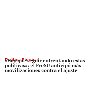
Politica Sindical
«Hay que seguir enfrentando estas
políticas»: el FreSU anticipó más
movilizaciones contra el ajuste