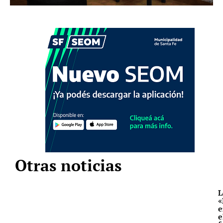
Otras noticias
L
«
e
e