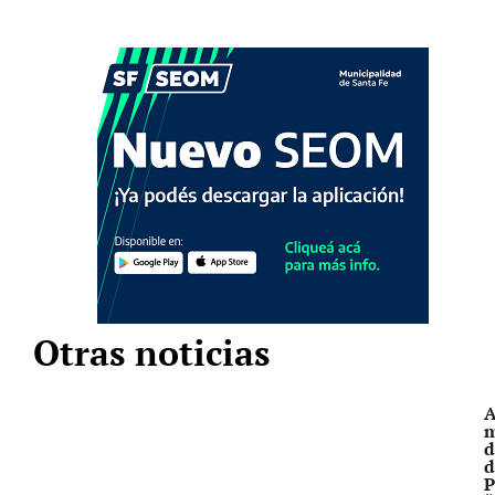
Otras noticias
A
m
d
d
P