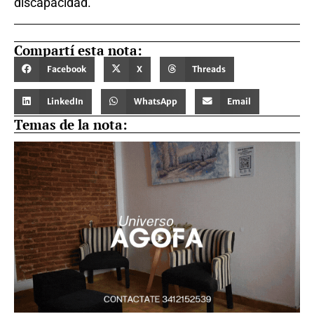
discapacidad.
Compartí esta nota:
Facebook
X
Threads
LinkedIn
WhatsApp
Email
Temas de la nota: