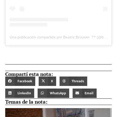
Una publicación compartida por Beatriz Brouwer. ?? (@beatriz_brouwer)
Compartí esta nota:
Facebook
X
Threads
LinkedIn
WhatsApp
Email
Temas de la nota: