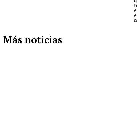
q
t
e
e
Más noticias