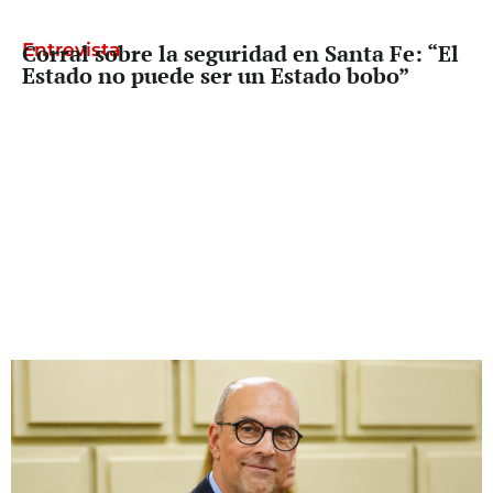
Entrevista
Corral sobre la seguridad en Santa Fe: “El
Estado no puede ser un Estado bobo”
Diputado Provincial
Palo Oliver busca que reclamarle los