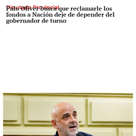
Diputado Provincial
Palo Oliver busca que reclamarle los
fondos a Nación deje de depender del
gobernador de turno
Docentes en lucha
Después del aumento por decreto,