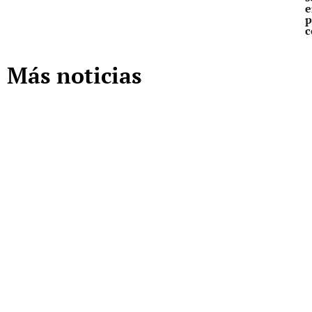
e
p
c
Más noticias