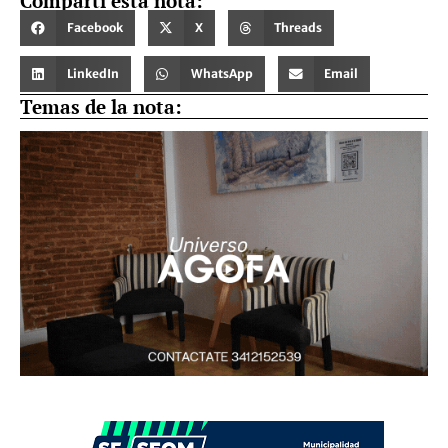
Compartí esta nota:
Facebook
X
Threads
LinkedIn
WhatsApp
Email
Temas de la nota: