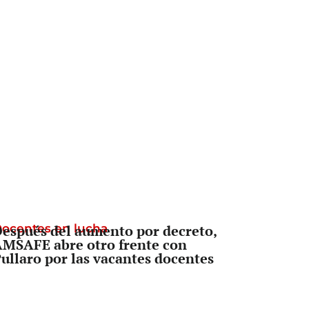
ocentes en lucha
espués del aumento por decreto,
MSAFE abre otro frente con
ullaro por las vacantes docentes