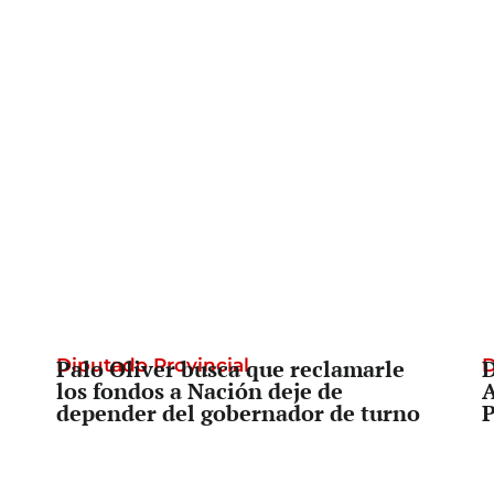
Diputado Provincial
Palo Oliver busca que reclamarle
D
D
los fondos a Nación deje de
A
depender del gobernador de turno
P