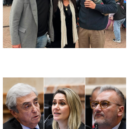
la preocupación por el futuro de las
tierras provinciales
Diputada Provincial
Cada vez más jóvenes aprenden a evitar
estafas digitales: la propuesta que impulsa
Galnares