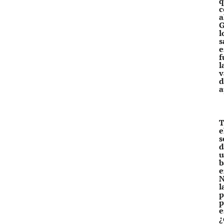
q
c
a
G
l
s
e
f
l
v
d
a
T
e
s
d
u
b
e
N
l
p
p
e
¿