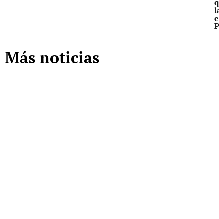
q
l
e
P
Más noticias