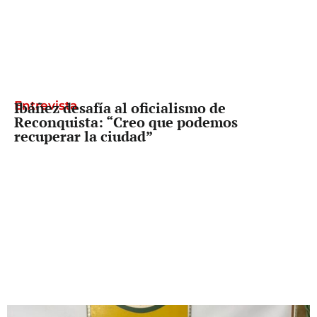
Entrevista
Ibáñez desafía al oficialismo de
Reconquista: “Creo que podemos
recuperar la ciudad”