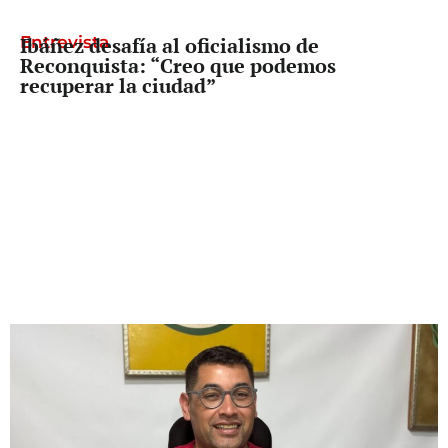
Entrevista
Ibáñez desafía al oficialismo de
Reconquista: “Creo que podemos
recuperar la ciudad”
Freno a Pullaro
La Corte dividida, pero con un mensaje