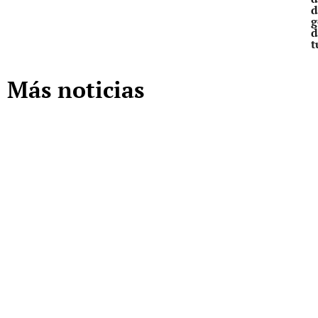
d
g
d
t
Más noticias