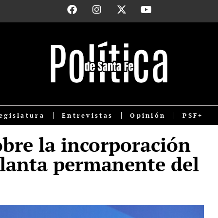
egislatura
Entrevistas
Opinión
PSF+
obre la incorporación
planta permanente del