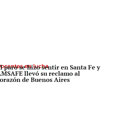
ocentes en lucha
l paro se hizo sentir en Santa Fe y
MSAFE llevó su reclamo al
orazón de Buenos Aires