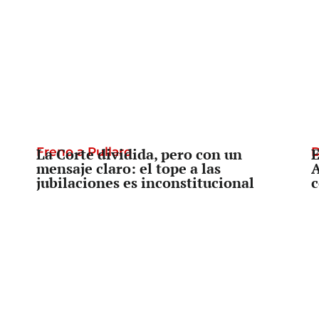
Freno a Pullaro
La Corte dividida, pero con un
D
E
mensaje claro: el tope a las
A
jubilaciones es inconstitucional
c