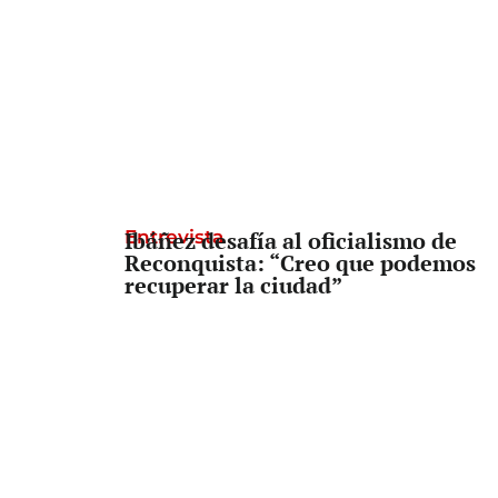
Entrevista
Ibáñez desafía al oficialismo de
Reconquista: “Creo que podemos
recuperar la ciudad”