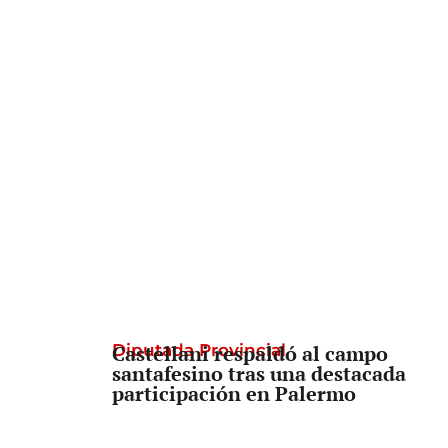
Diputada Provincial
Castellani respaldó al campo
santafesino tras una destacada
participación en Palermo