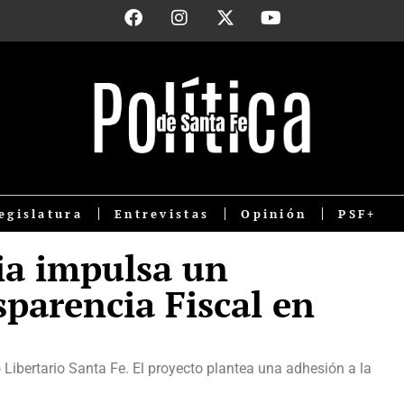
egislatura
Entrevistas
Opinión
PSF+
ia impulsa un
parencia Fiscal en
do Libertario Santa Fe. El proyecto plantea una adhesión a la