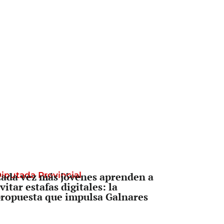
iputada Provincial
ada vez más jóvenes aprenden a
vitar estafas digitales: la
ropuesta que impulsa Galnares