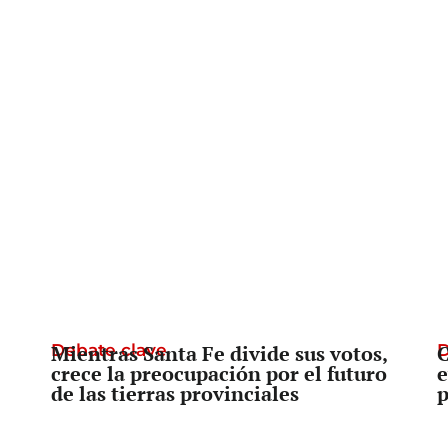
Debate clave
Mientras Santa Fe divide sus votos,
D
C
crece la preocupación por el futuro
e
de las tierras provinciales
p