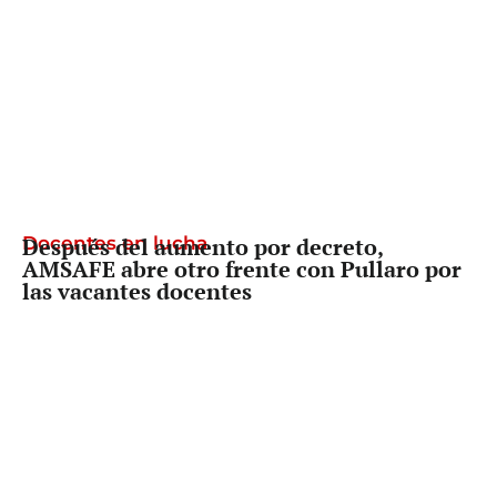
Docentes en lucha
Después del aumento por decreto,
AMSAFE abre otro frente con Pullaro por
las vacantes docentes