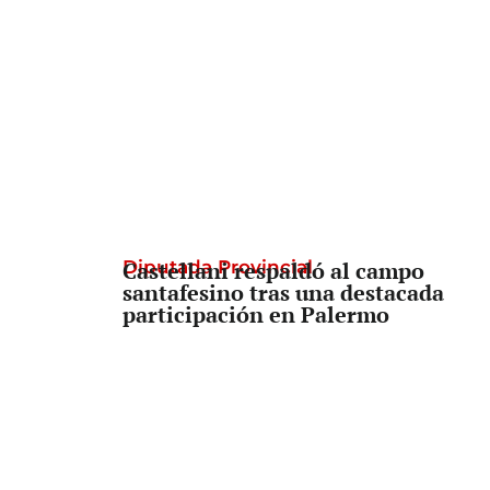
Diputada Provincial
Castellani respaldó al campo
santafesino tras una destacada
participación en Palermo