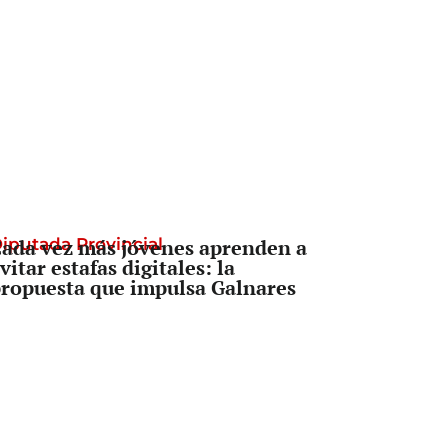
iputada Provincial
ada vez más jóvenes aprenden a
vitar estafas digitales: la
ropuesta que impulsa Galnares