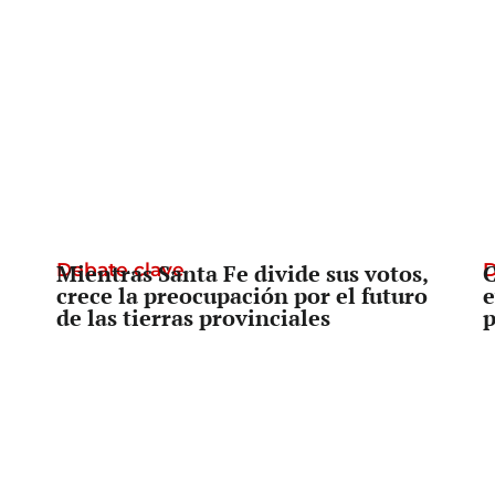
Debate clave
Mientras Santa Fe divide sus votos,
D
C
crece la preocupación por el futuro
e
de las tierras provinciales
p