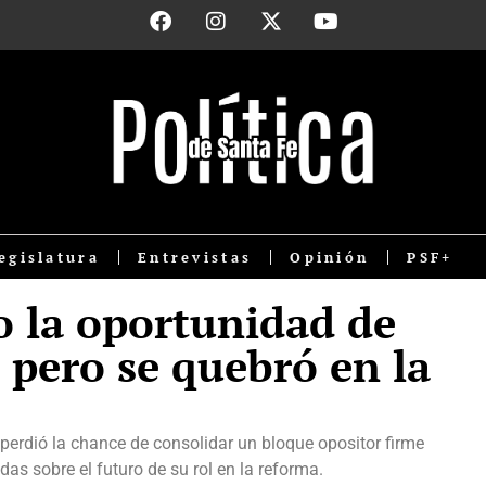
egislatura
Entrevistas
Opinión
PSF+
o la oportunidad de
 pero se quebró en la
 perdió la chance de consolidar un bloque opositor firme
udas sobre el futuro de su rol en la reforma.