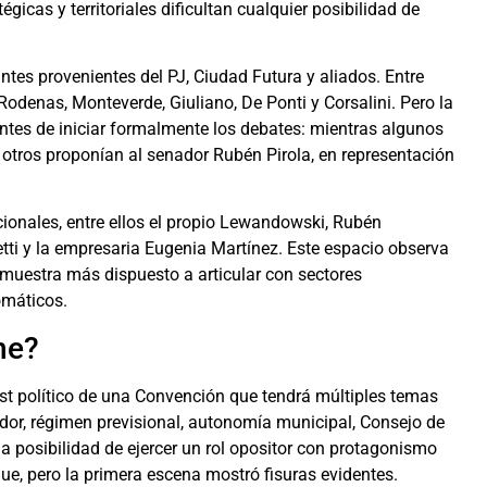
gicas y territoriales dificultan cualquier posibilidad de
tes provenientes del PJ, Ciudad Futura y aliados. Entre
Rodenas, Monteverde, Giuliano, De Ponti y Corsalini. Pero la
tes de iniciar formalmente los debates: mientras algunos
otros proponían al senador Rubén Pirola, en representación
cionales, entre ellos el propio Lewandowski, Rubén
etti y la empresaria Eugenia Martínez. Este espacio observa
e muestra más dispuesto a articular con sectores
omáticos.
ne?
est político de una Convención que tendrá múltiples temas
ador, régimen previsional, autonomía municipal, Consejo de
 la posibilidad de ejercer un rol opositor con protagonismo
ue, pero la primera escena mostró fisuras evidentes.