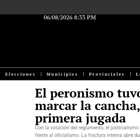
06/08/2026 8:33 PM
Elecciones
Municipios
Provinciales
L
El peronismo tuv
marcar la cancha,
primera jugada
Con la votación del reglamento, el justicialismo
frente al oficialismo. La fractura interna abre d