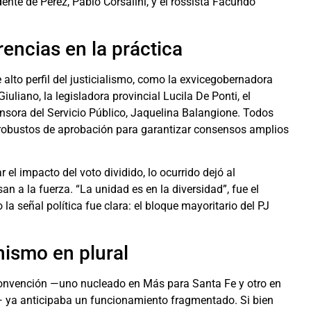
dente de Pérez, Pablo Corsalini, y el rossista Facundo
rencias en la práctica
 alto perfil del justicialismo, como la exvicegobernadora
uliano, la legisladora provincial Lucila De Ponti, el
ensora del Servicio Público, Jaquelina Balangione. Todos
obustos de aprobación para garantizar consensos amplios
 el impacto del voto dividido, lo ocurrido dejó al
an a la fuerza. “La unidad es en la diversidad”, fue el
 la señal política fue clara: el bloque mayoritario del PJ
nismo en plural
Convención —uno nucleado en Más para Santa Fe y otro en
 ya anticipaba un funcionamiento fragmentado. Si bien