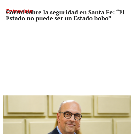
Entrevista
Corral sobre la seguridad en Santa Fe: “El
Estado no puede ser un Estado bobo”
Diputado Provincial
Palo Oliver busca que reclamarle los
fondos a Nación deje de depender del