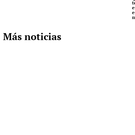
t
e
e
Más noticias