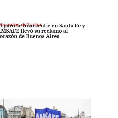
ocentes en lucha
l paro se hizo sentir en Santa Fe y
MSAFE llevó su reclamo al
orazón de Buenos Aires