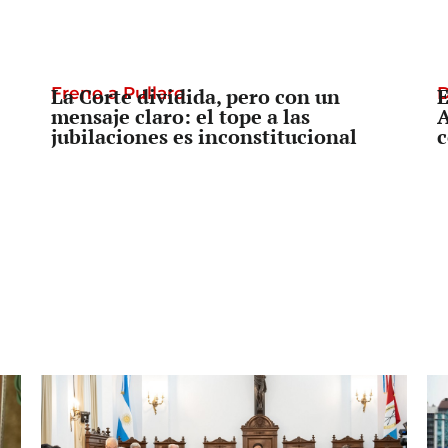
Freno a Pullaro
La Corte dividida, pero con un
D
E
mensaje claro: el tope a las
A
jubilaciones es inconstitucional
c