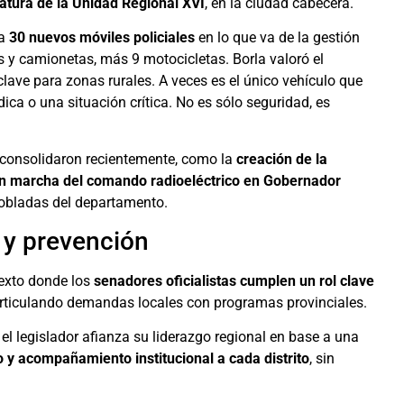
atura de la Unidad Regional XVI
, en la ciudad cabecera.
za
30 nuevos móviles policiales
en lo que va de la gestión
s y camionetas, más 9 motocicletas. Borla valoró el
s clave para zonas rurales. A veces es el único vehículo que
ca o una situación crítica. No es sólo seguridad, es
 consolidaron recientemente, como la
creación de la
n marcha del comando radioeléctrico en Gobernador
obladas del departamento.
 y prevención
exto donde los
senadores oficialistas cumplen un rol clave
articulando demandas locales con programas provinciales.
 el legislador afianza su liderazgo regional en base a una
o y acompañamiento institucional a cada distrito
, sin