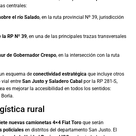
vas centrales:
obre el río Salado
, en la ruta provincial Nº 39, jurisdicción
 la RP Nº 39
, en una de las principales trazas transversales
 sur de Gobernador Crespo
, en la intersección con la ruta
de un esquema de
conectividad estratégica
que incluye otros
 vial entre
San Justo y Saladero Cabal
por la RP 281-S,
ea es mejorar la accesibilidad en todos los sentidos:
 Borla.
ística rural
siete nuevas camionetas 4×4 Fiat Toro
que serán
s policiales
en distritos del departamento San Justo. El