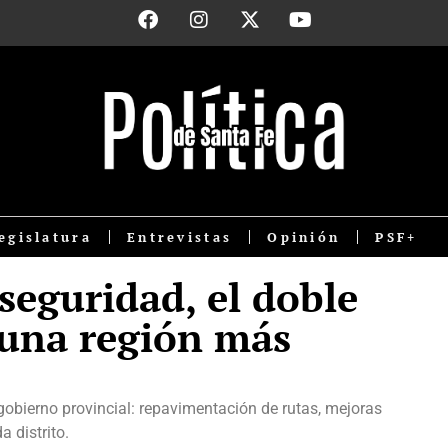
egislatura
Entrevistas
Opinión
PSF+
 seguridad, el doble
 una región más
gobierno provincial: repavimentación de rutas, mejoras
 distrito.