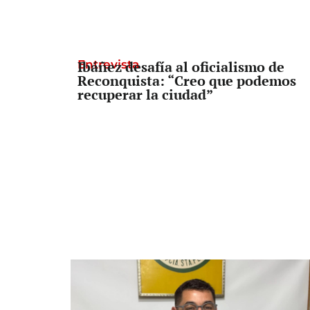
Entrevista
Ibáñez desafía al oficialismo de
Reconquista: “Creo que podemos
recuperar la ciudad”