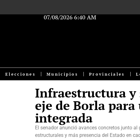
07/08/2026 6:40 AM
Elecciones
Municipios
Provinciales
L
Infraestructura y
eje de Borla para
integrada
El senador anunció avances concretos junto al 
estructurales y más presencia del Estado en cada