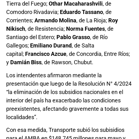
Tierra del Fuego;
Othar Macaharashvili
, de
Comodoro Rivadavia;
Eduardo Tassano
, de
Corrientes;
Armando Molina
, de La Rioja;
Roy
Nikisch
, de Resistencia;
Norma Fuentes
, de
Santiago del Estero;
Pablo Grasso
, de Río
Gallegos;
Emiliano Durand
, de Salta
capital;
Francisco Azcue
, de Concordia, Entre Ríos;
y
Damián Biss
, de Rawson, Chubut.
Los intendentes afirmaron mediante la
presentación que luego de la Resolución N° 4/2024
“la eliminación de los subsidios nacionales en el
interior del país ha exacerbado las condiciones
preexistentes, afectando gravemente a todas sus
localidades”.
Con esa medida, Transporte subió los subisidios
para el AMBA en $148.745 millones para mayo y