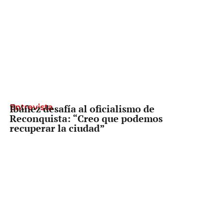
Entrevista
Ibáñez desafía al oficialismo de
Reconquista: “Creo que podemos
recuperar la ciudad”