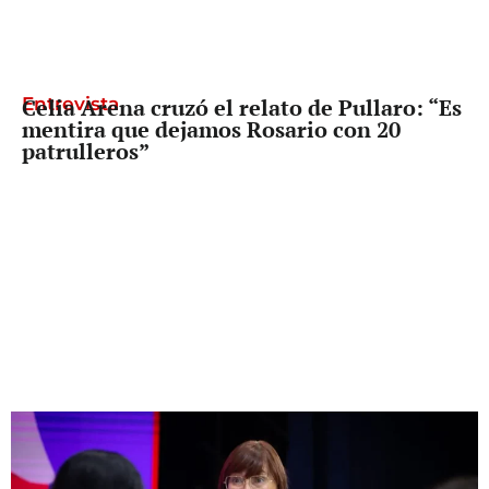
Entrevista
Celia Arena cruzó el relato de Pullaro: “Es
mentira que dejamos Rosario con 20
patrulleros”