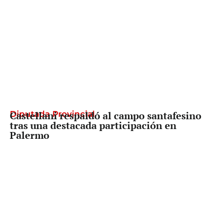
Diputada Provincial
Castellani respaldó al campo santafesino
tras una destacada participación en
Palermo