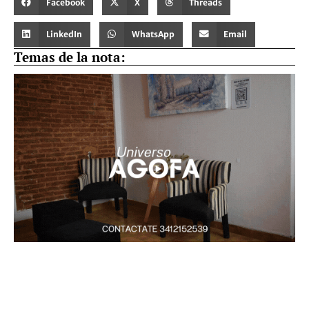
Facebook
X
Threads
LinkedIn
WhatsApp
Email
Temas de la nota: