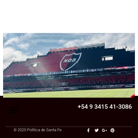
Senado
La Legislatura aprobó una ley clave para
una cooperativa de Santa Fe: ¿qué
cambia?
+54 9 3415 41-3086
© 2025 Política de Santa Fe