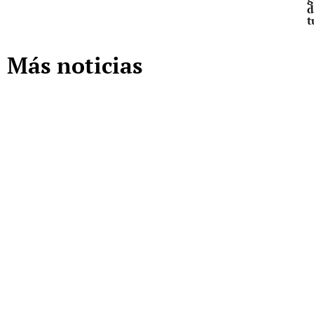
d
t
Más noticias