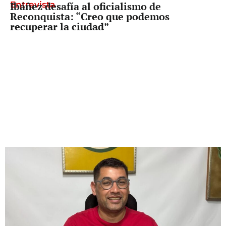
Entrevista
Ibáñez desafía al oficialismo de
Reconquista: “Creo que podemos
recuperar la ciudad”
Freno a Pullaro
La Corte dividida, pero con un mensaje
claro: el tope a las jubilaciones es