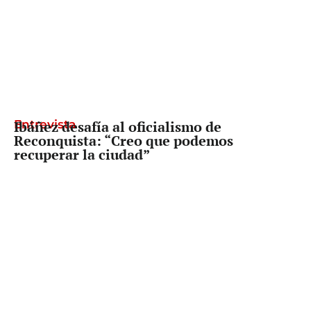
Entrevista
Ibáñez desafía al oficialismo de
Reconquista: “Creo que podemos
recuperar la ciudad”