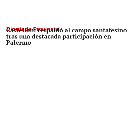
Diputada Provincial
Castellani respaldó al campo santafesino
tras una destacada participación en
Palermo