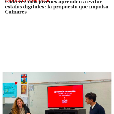
Diputada Provincial
Cada vez más jóvenes aprenden a evitar
estafas digitales: la propuesta que impulsa
Galnares
Entrevista
Celia Arena cruzó el relato de Pullaro: “Es
mentira que dejamos Rosario con 20
patrulleros”