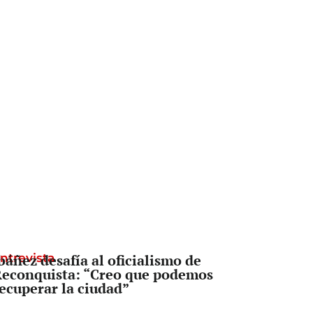
ntrevista
báñez desafía al oficialismo de
econquista: “Creo que podemos
ecuperar la ciudad”