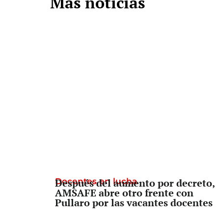
Más noticias
Docentes en lucha
Después del aumento por decreto,
AMSAFE abre otro frente con
Pullaro por las vacantes docentes