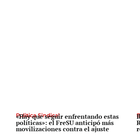
Politica Sindical
«Hay que seguir enfrentando estas
E
I
políticas»: el FreSU anticipó más
R
movilizaciones contra el ajuste
r