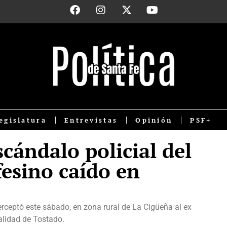
egislatura
Entrevistas
Opinión
PSF+
scándalo policial del
esino caído en
rceptó este sábado, en zona rural de La Cigüeña al ex
alidad de Tostado.