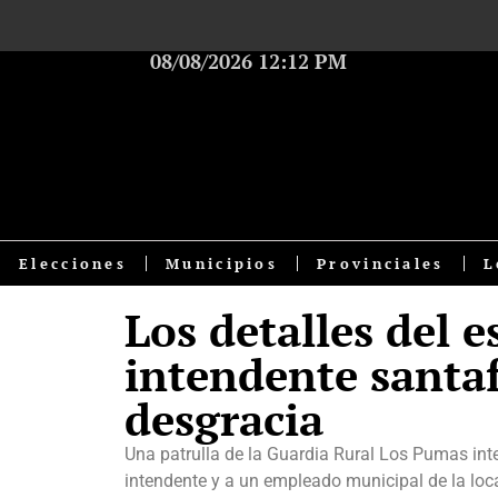
08/08/2026 12:12 PM
Elecciones
Municipios
Provinciales
L
Los detalles del e
intendente santaf
desgracia
Una patrulla de la Guardia Rural Los Pumas inte
intendente y a un empleado municipal de la loc