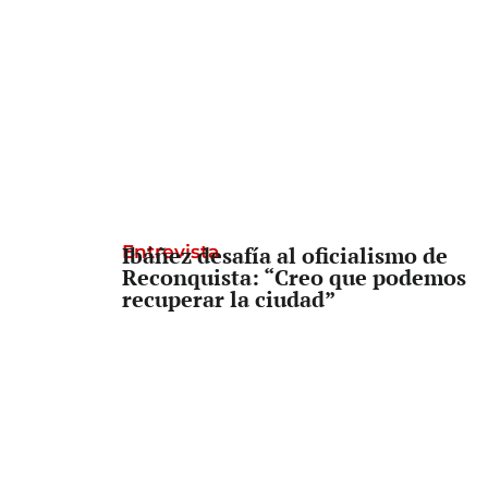
Entrevista
Ibáñez desafía al oficialismo de
Reconquista: “Creo que podemos
recuperar la ciudad”