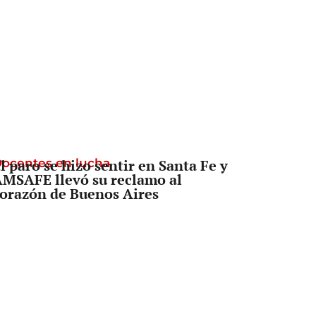
ocentes en lucha
l paro se hizo sentir en Santa Fe y
MSAFE llevó su reclamo al
orazón de Buenos Aires