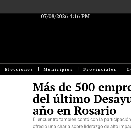
07/08/2026 4:16 PM
Elecciones
Municipios
Provinciales
L
Más de 500 empre
del último Desay
año en Rosario
El encuentro también contó con la participació
ofreció una charla sobre liderazgo de alto impac