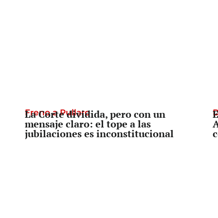
Freno a Pullaro
La Corte dividida, pero con un
D
E
mensaje claro: el tope a las
A
jubilaciones es inconstitucional
c