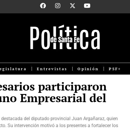
egislatura
Entrevistas
Opinión
PSF+
sarios participaron
uno Empresarial del
n destacada del diputado provincial Juan Argañaraz, quien
to. Su intervención motivó a los presentes a fortalecer los