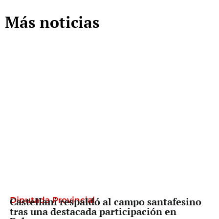
Más noticias
Diputada Provincial
Castellani respaldó al campo santafesino
tras una destacada participación en