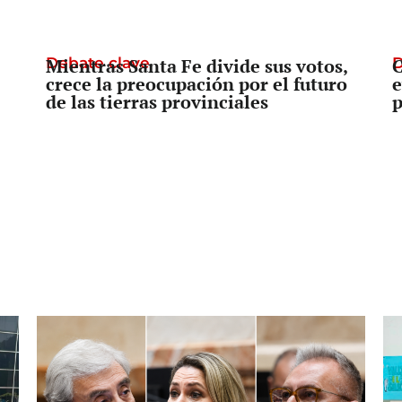
Debate clave
Mientras Santa Fe divide sus votos,
D
C
crece la preocupación por el futuro
e
de las tierras provinciales
p