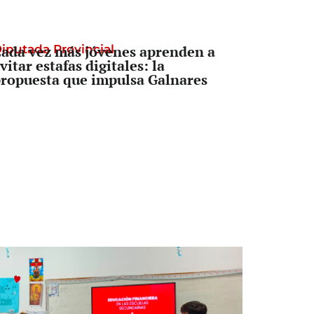
iputada Provincial
ada vez más jóvenes aprenden a
vitar estafas digitales: la
ropuesta que impulsa Galnares