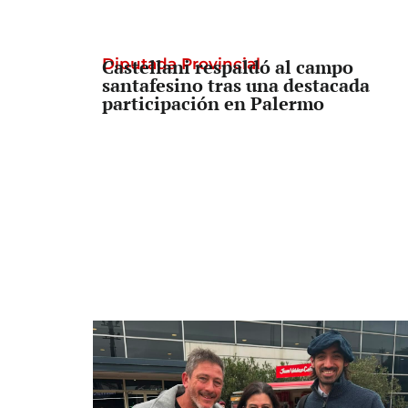
Diputada Provincial
Castellani respaldó al campo
santafesino tras una destacada
participación en Palermo