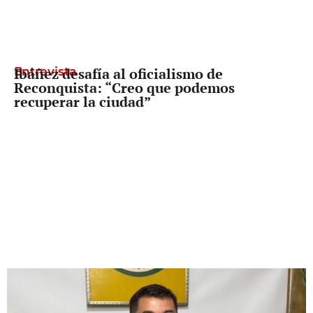
Entrevista
Ibáñez desafía al oficialismo de
Reconquista: “Creo que podemos
recuperar la ciudad”