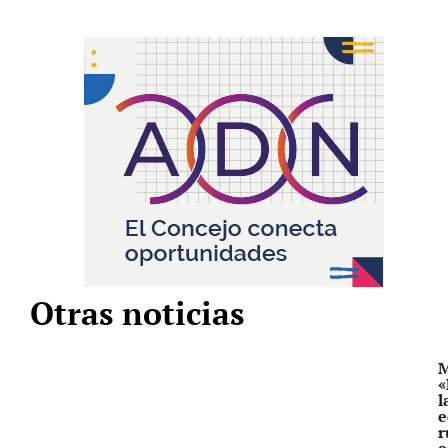
Otras noticias
M
«
l
e
r