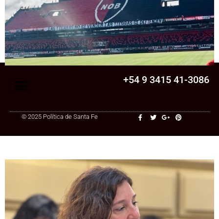
Senado
La Legislatura aprobó una ley clave para
una cooperativa de Santa Fe: ¿qué
cambia?
+54 9 3415 41-3086
© 2025 Política de Santa Fe