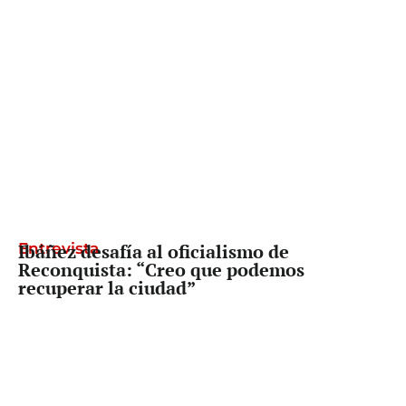
Entrevista
Ibáñez desafía al oficialismo de
Reconquista: “Creo que podemos
recuperar la ciudad”