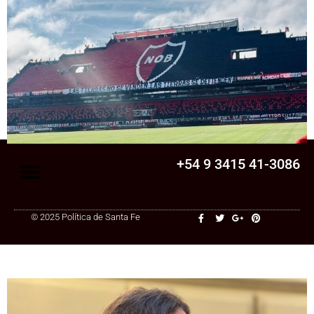
Senado
La Legislatura aprobó una ley clave para
una cooperativa de Santa Fe: ¿qué
cambia?
+54 9 3415 41-3086
© 2025 Política de Santa Fe