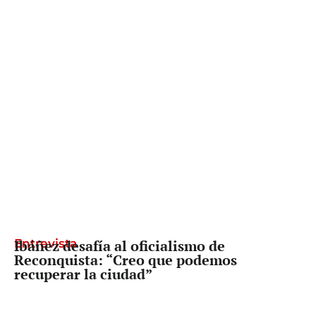
Entrevista
Ibáñez desafía al oficialismo de
Reconquista: “Creo que podemos
recuperar la ciudad”