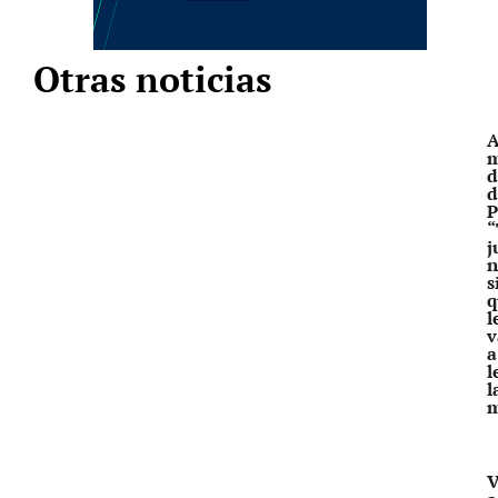
Otras noticias
A
m
d
d
P
“
j
n
s
q
l
v
a
l
l
V