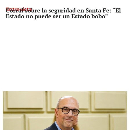
Entrevista
Corral sobre la seguridad en Santa Fe: “El
Estado no puede ser un Estado bobo”
Diputado Provincial
Palo Oliver busca que reclamarle los
fondos a Nación deje de depender del