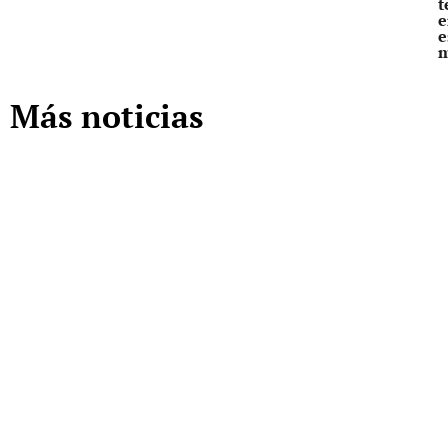
t
e
e
Más noticias