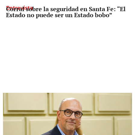
Entrevista
Corral sobre la seguridad en Santa Fe: “El
Estado no puede ser un Estado bobo”
Diputado Provincial
Palo Oliver busca que reclamarle los
fondos a Nación deje de depender del