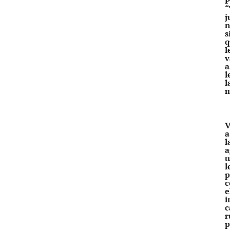
P
“
j
n
s
q
l
v
a
l
l
V
a
l
a
u
l
p
c
e
i
c
r
p