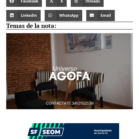
Facebook
X
Threads
LinkedIn
WhatsApp
Email
Temas de la nota: