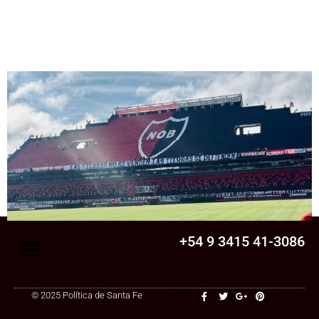
Senado
La Legislatura aprobó una ley clave para
una cooperativa de Santa Fe: ¿qué
cambia?
+54 9 3415 41-3086
© 2025 Política de Santa Fe