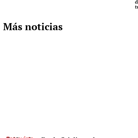
d
t
Más noticias