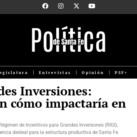
egislatura
Entrevistas
Opinión
PSF+
es Inversiones:
n cómo impactaría en
Régimen de Incentivos para Grandes Inversiones (RIGI),
encia desleal para la estructura productiva de Santa Fe