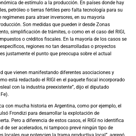
conómica de estímulo a la producción. En países donde hay
 petróleo o tierras fértiles pero falta tecnología para su
e regímenes para atraer inversores, en su mayoría
a producción. Son medidas que pueden ir desde Zonas
to, simplificación de trámites, o como en el caso del RIGI,
impuestos o créditos fiscales. En la mayoría de los casos se
 específicos, regiones no tan desarrolladas o proyectos
 es justamente el punto que preocupa sobre el actual
tud que vienen manifestando diferentes asociaciones y
mo está redactado el RIGI en el paquete fiscal incorporado
eal con la industria preexistente”, dijo el diputado
Fe).
a con mucha historia en Argentina, como por ejemplo, el
ó Frondizi para desarrollar la explotación de
rta. Pero a diferencia de estos casos, el RIGI no identifica
ad de ser acelerados, ni tampoco prevé ningún tipo de
es locales que potencien la trama productiva local”, agregó.