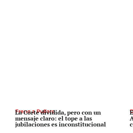
Freno a Pullaro
La Corte dividida, pero con un
D
E
mensaje claro: el tope a las
A
jubilaciones es inconstitucional
c