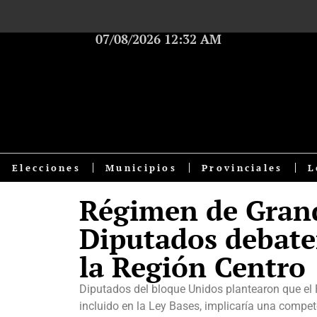
07/08/2026 12:32 AM
Elecciones
Municipios
Provinciales
L
Régimen de Grand
Diputados debate
la Región Centro
Diputados del bloque Unidos plantearon que el 
incluido en la Ley Bases, implicaría una compet