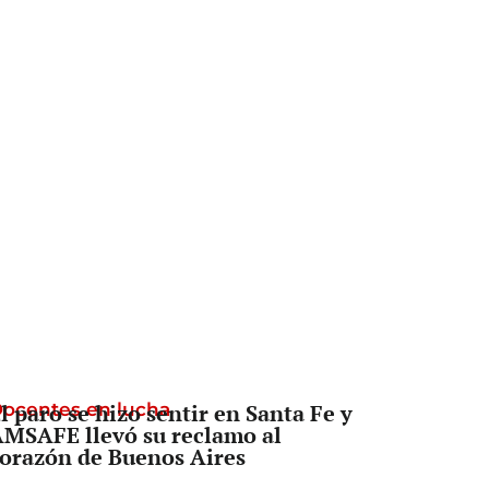
ocentes en lucha
l paro se hizo sentir en Santa Fe y
MSAFE llevó su reclamo al
orazón de Buenos Aires