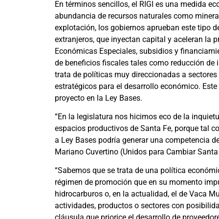
En términos sencillos, el RIGI es una medida e
abundancia de recursos naturales como minerales,
explotación, los gobiernos aprueban este tipo d
extranjeros, que inyectan capital y aceleran l
Económicas Especiales, subsidios y financiamien
de beneficios fiscales tales como reducción de 
trata de políticas muy direccionadas a sectores
estratégicos para el desarrollo económico. Este
proyecto en la Ley Bases.
“En la legislatura nos hicimos eco de la inquie
espacios productivos de Santa Fe, porque tal co
a Ley Bases podría generar una competencia desl
Mariano Cuvertino (Unidos para Cambiar Santa 
“Sabemos que se trata de una política económic
régimen de promoción que en su momento impuls
hidrocarburos o, en la actualidad, el de Vaca Mue
actividades, productos o sectores con posibilid
cláusula que priorice el desarrollo de proveedor