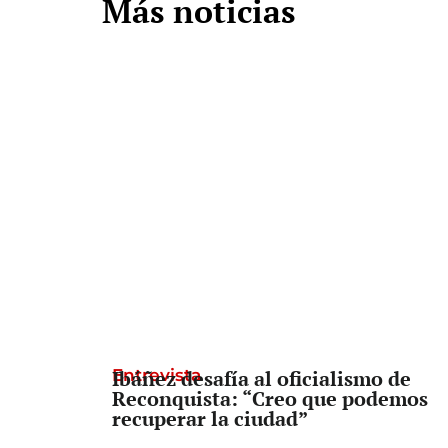
Más noticias
Entrevista
Ibáñez desafía al oficialismo de
Reconquista: “Creo que podemos
recuperar la ciudad”