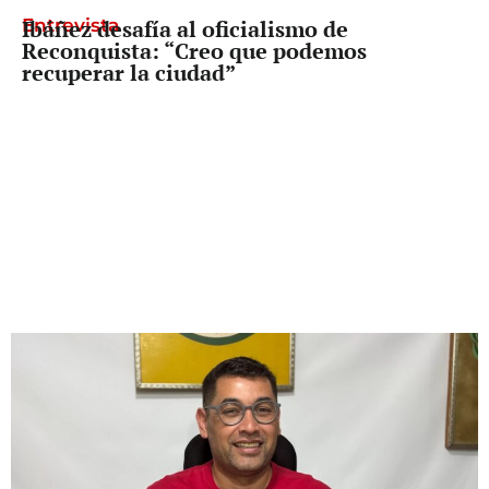
Entrevista
Ibáñez desafía al oficialismo de
Reconquista: “Creo que podemos
recuperar la ciudad”
Freno a Pullaro
La Corte dividida, pero con un mensaje