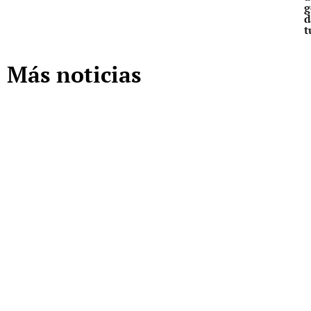
g
d
t
Más noticias