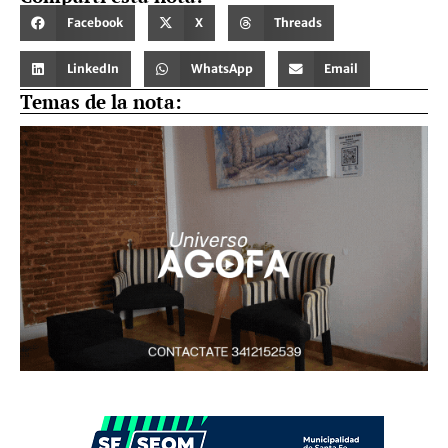
Facebook
X
Threads
LinkedIn
WhatsApp
Email
Temas de la nota: