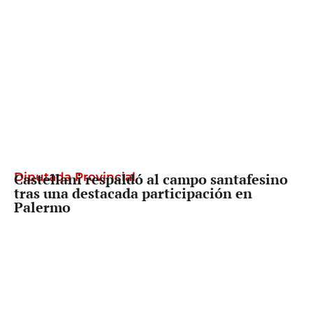
Diputada Provincial
Castellani respaldó al campo santafesino
tras una destacada participación en
Palermo