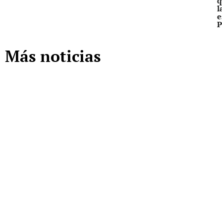
q
l
e
P
Más noticias