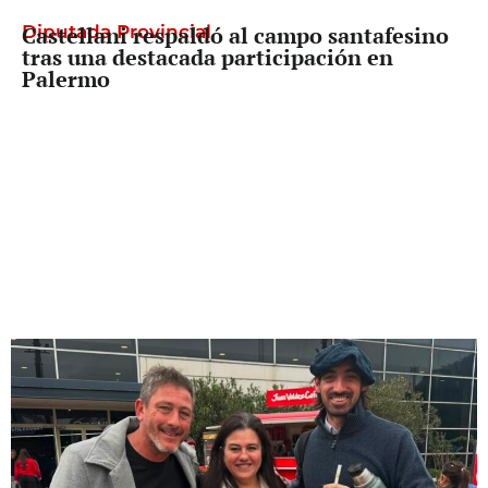
Diputada Provincial
Castellani respaldó al campo santafesino
tras una destacada participación en
Palermo
Debate clave
Mientras Santa Fe divide sus votos, crece