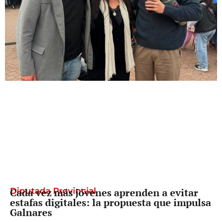
la preocupación por el futuro de las
tierras provinciales
Diputada Provincial
Cada vez más jóvenes aprenden a evitar
estafas digitales: la propuesta que impulsa
Galnares