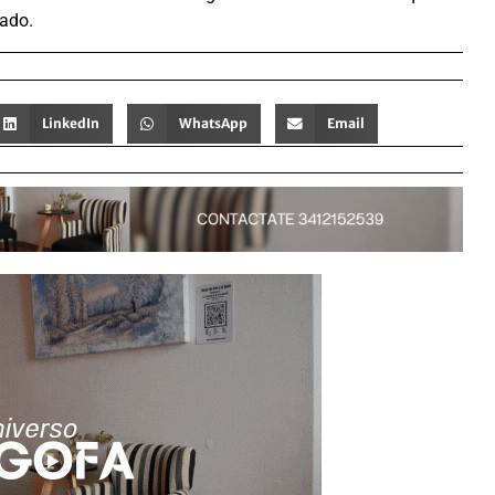
cado.
LinkedIn
WhatsApp
Email