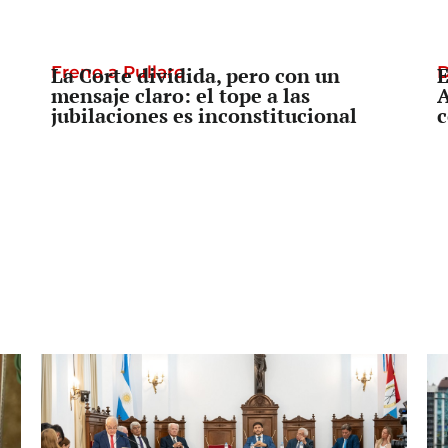
Freno a Pullaro
La Corte dividida, pero con un
D
E
mensaje claro: el tope a las
A
jubilaciones es inconstitucional
c