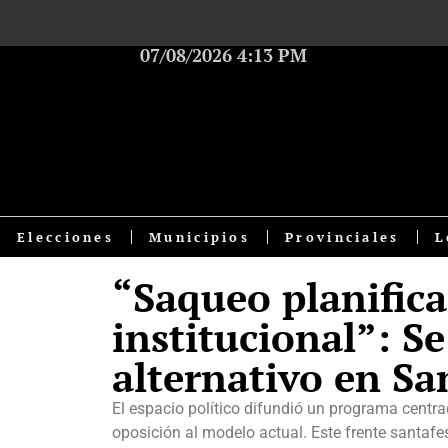
07/08/2026 4:13 PM
Elecciones
Municipios
Provinciales
L
“Saqueo planifica
institucional”: S
alternativo en Sa
El espacio político difundió un programa cent
oposición al modelo actual. Este frente santafe