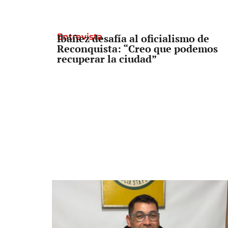
Entrevista
Ibáñez desafía al oficialismo de
Reconquista: “Creo que podemos
recuperar la ciudad”