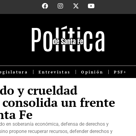
egislatura
Entrevistas
Opinión
PSF+
do y crueldad
e consolida un frente
nta Fe
rado en soberanía económica, defensa de derechos y
sino propone recuperar recursos, defender derechos y