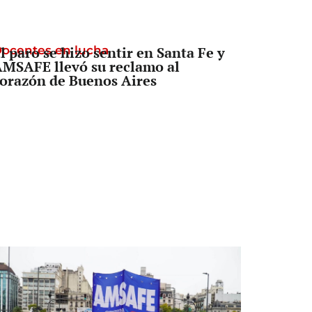
ocentes en lucha
l paro se hizo sentir en Santa Fe y
MSAFE llevó su reclamo al
orazón de Buenos Aires