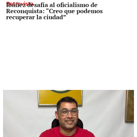
Entrevista
Ibáñez desafía al oficialismo de
Reconquista: “Creo que podemos
recuperar la ciudad”
Freno a Pullaro
La Corte dividida, pero con un mensaje
claro: el tope a las jubilaciones es