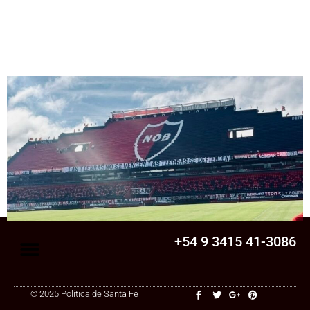
Senado
La Legislatura aprobó una ley clave para
una cooperativa de Santa Fe: ¿qué
cambia?
+54 9 3415 41-3086
© 2025 Política de Santa Fe