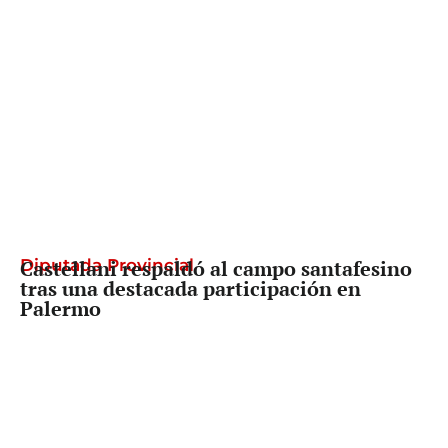
Diputada Provincial
Castellani respaldó al campo santafesino
tras una destacada participación en
Palermo