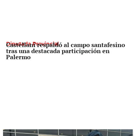
Diputada Provincial
Castellani respaldó al campo santafesino
tras una destacada participación en
Palermo