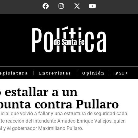
egislatura
Entrevistas
Opinión
PSF+
 estallar a un
punta contra Pullaro
icial que volvió a fallar y una estructura de seguridad cada
 reacción del intendente Amadeo Enrique Vallejos, quien
l y el gobernador Maximiliano Pullaro.