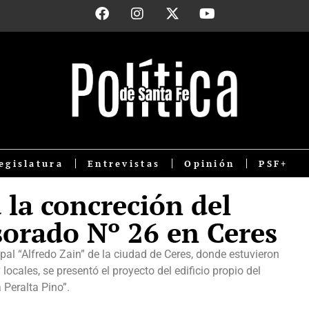
egislatura
Entrevistas
Opinión
PSF+
la concreción del
esorado Nº 26 en Ceres
pal “Alfredo Zain” de la ciudad de Ceres, donde estuvieron
locales, se presentó el proyecto del edificio propio del
 Peralta Pino”.