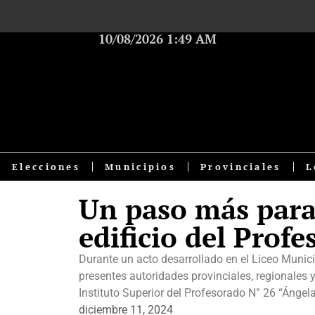
10/08/2026 1:49 AM
Elecciones
Municipios
Provinciales
L
Un paso más para 
edificio del Prof
Durante un acto desarrollado en el Liceo Munici
presentes autoridades provinciales, regionales y 
Instituto Superior del Profesorado N° 26 “Ángela
diciembre 11, 2024