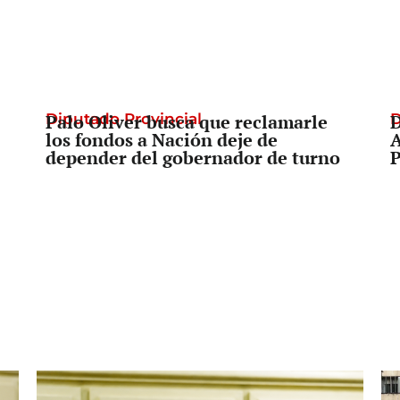
Diputado Provincial
Palo Oliver busca que reclamarle
D
D
los fondos a Nación deje de
A
depender del gobernador de turno
P