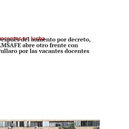
ocentes en lucha
espués del aumento por decreto,
MSAFE abre otro frente con
ullaro por las vacantes docentes