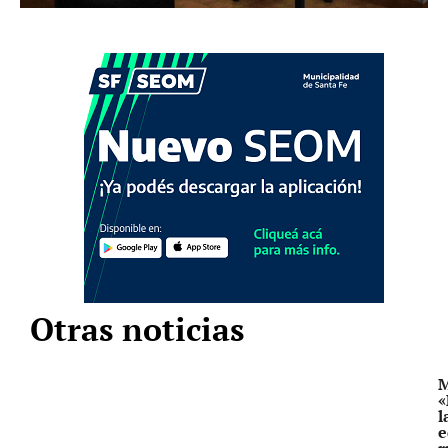
Otras noticias
M
«
l
e
r