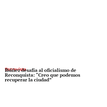
Entrevista
Ibáñez desafía al oficialismo de
Reconquista: “Creo que podemos
recuperar la ciudad”