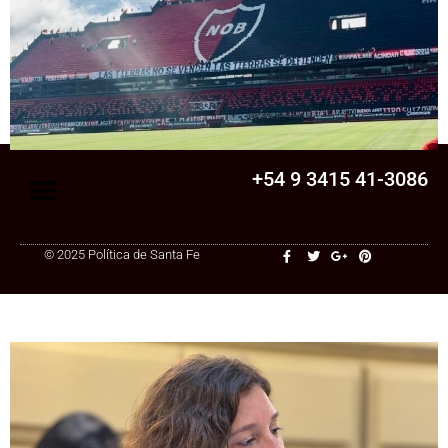
Senado
La Legislatura aprobó una ley clave para
una cooperativa de Santa Fe: ¿qué
cambia?
+54 9 3415 41-3086
© 2025 Política de Santa Fe