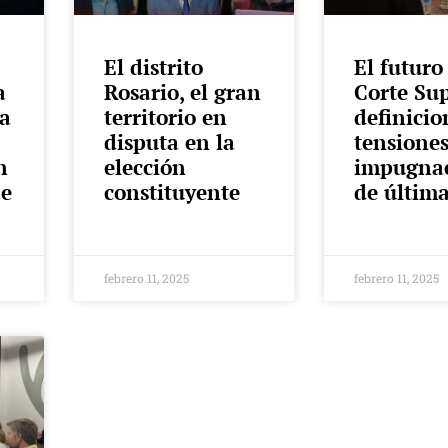
El distrito
El futuro
a
Rosario, el gran
Corte Su
ia
territorio en
definicio
disputa en la
tensione
n
elección
impugna
de
constituyente
de últim
febrero 11, 2025
febrero 11, 2025