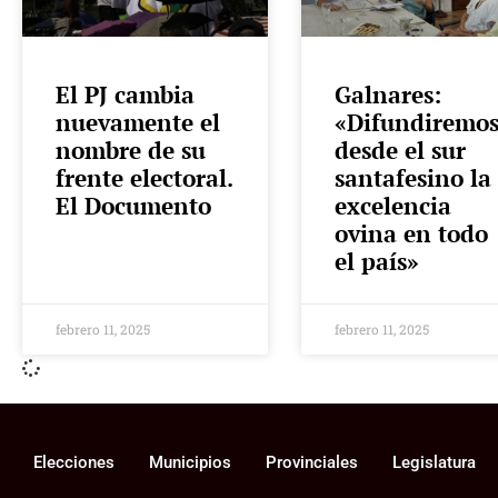
El PJ cambia
Galnares:
nuevamente el
«Difundiremo
nombre de su
desde el sur
frente electoral.
santafesino la
El Documento
excelencia
ovina en todo
el país»
febrero 11, 2025
febrero 11, 2025
Elecciones
Municipios
Provinciales
Legislatura