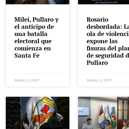
Milei, Pullaro y
Rosario
el anticipo de
desbordada: L
una batalla
ola de violenc
electoral que
expone las
comienza en
fisuras del pla
Santa Fe
de seguridad 
Pullaro
febrero 11, 2025
febrero 11, 2025