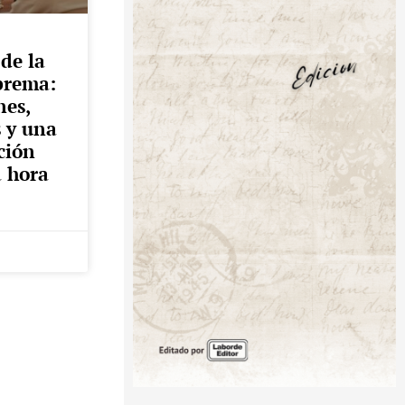
 de la
prema:
nes,
s y una
ción
a hora