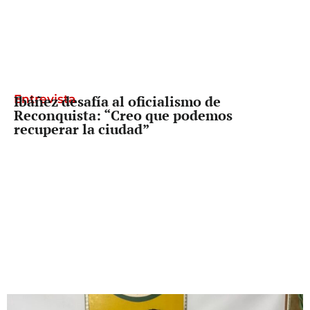
Entrevista
Ibáñez desafía al oficialismo de
Reconquista: “Creo que podemos
recuperar la ciudad”