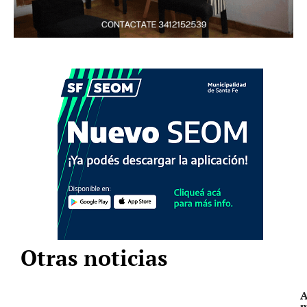
Otras noticias
A
m