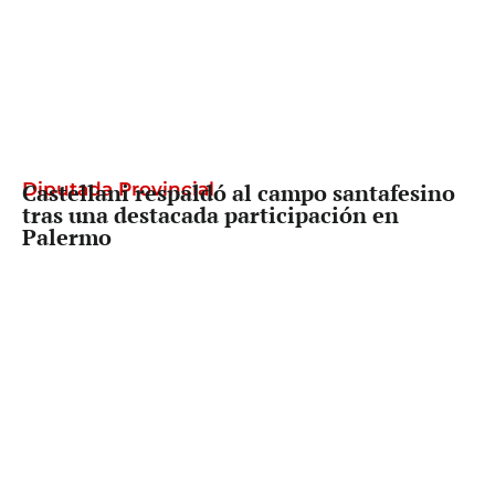
Diputada Provincial
Castellani respaldó al campo santafesino
tras una destacada participación en
Palermo