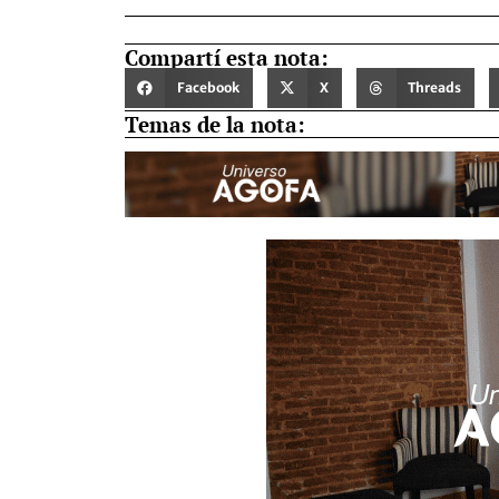
Compartí esta nota:
Facebook
X
Threads
Temas de la nota: