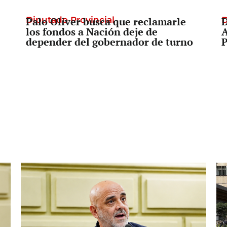
Diputado Provincial
Palo Oliver busca que reclamarle
D
D
los fondos a Nación deje de
A
depender del gobernador de turno
P
Entrevista
Ibáñez desafía al oficialismo de
F
L