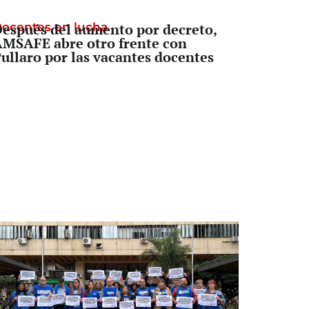
ocentes en lucha
espués del aumento por decreto,
MSAFE abre otro frente con
ullaro por las vacantes docentes
reno a Pullaro
a Corte dividida, pero con un