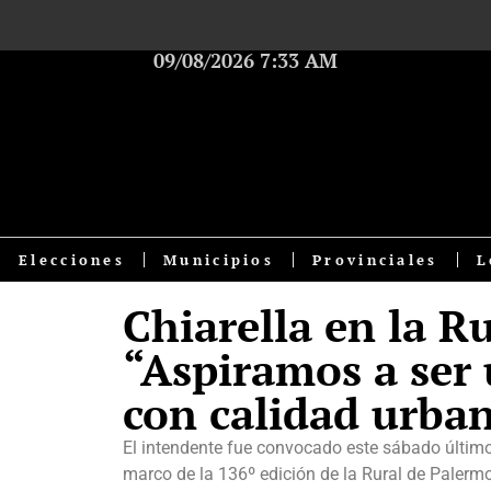
09/08/2026 7:33 AM
Elecciones
Municipios
Provinciales
L
Chiarella en la R
“Aspiramos a ser
con calidad urba
El intendente fue convocado este sábado último
marco de la 136º edición de la Rural de Palermo