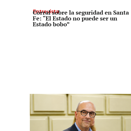
Entrevista
Corral sobre la seguridad en Santa
Fe: “El Estado no puede ser un
Estado bobo”
Politica Sindical
«Hay que seguir enfrentando estas