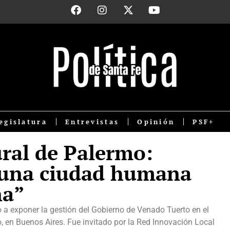
egislatura
Entrevistas
Opinión
PSF+
ural de Palermo:
 una ciudad humana
na”
 a exponer la gestión del Gobierno de Venado Tuerto en el
, en Buenos Aires. Fue invitado por la Red Innovación Local